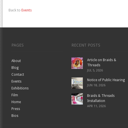
Back to
Events
PAGES
RECENT POSTS
Article on Braids &
About
Threads
Blog
JUL 5, 2026
Contact
Notice of Public Hearing
Events
JUN 18, 2026
Exhibitions
Film
Braids & Threads
Installation
Home
APR 11, 2026
Press
Bios