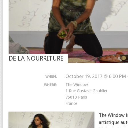
DE LA NOURRITURE
October 19, 2017 @ 6:00 PM 
WHEN:
The Window
WHERE:
1 Rue Gustave Goublier
75010 Paris
France
The Window inv
artistique au