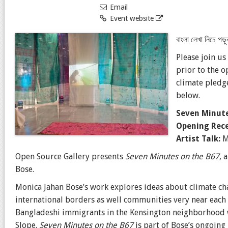
Email
Event website
বাংলা লেখা নিচে 
Please join us
prior to the 
climate pledge
below.
Seven Minute
Opening Rece
Artist Talk:
M
Open Source Gallery presents
Seven Minutes on the B67
, 
Bose.
Monica Jahan Bose’s work explores ideas about climate c
international borders as well communities very near each
Bangladeshi immigrants in the Kensington neighborhood wi
Slope.
Seven Minutes on the B67
is part of Bose’s ongoing