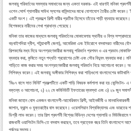
জলবায়ু পরিবর্তনের সমস্যার সমাধানের জন্য একতা দরকার- এই ধারণাই মনিকা প্রদর্শনী
ওপেন সোর্স গ্যালারীর সাউথ স্লপের বাসিন্দাদের মাঝে যোগাযোগ তৈরীর চেষ্টা করেন। ‘
একটি অংশ। এই প্রকল্পে শিল্পী নারীর প্রতীক হিসেবে তাঁতের শাড়ী ব্যবহার করেছেন।
বিশেষকরে নারীদের লেখা প্রাধান্য পেয়েছে।
মনিকা তার কাজের মাধ্যমে জলবায়ু পরিবর্তনের মোকাবেলায় স্থানীয় ও বিশ্ব সম্প্রাদায়ে
বড়বাইশদিয়া দ্বীপ, পটুয়াখালী জেলা), আমেরিকা এবং ইউরোপে বসবাসরত নারীদের যৌথ 
শিল্পকর্মের মধ্য দিয়ে অংশগ্রহণকারীরা জলবায়ু পরিবর্তন প্রশমন ও এর প্রভাব মো
ব্যবহার করা, কৃষিতে নতুন পদ্ধতি প্রয়োগের চেষ্টা এবং সৌর বিদ্যুৎ ব্যবহার করা।
শাড়িতে কাজ করার সময় অংশগ্রহণকারীরা জলবায়ু পরিবর্তন নিয়ে আলোচনা করেন। অংশগ্র
লিপিবদ্ধ করেন। এই জলবায়ু অঙ্গীকার লিপিবদ্ধ করা শাড়িগুলো বাংলাদেশের কাটাখালি
‘বি৬৭ বাসে সাত মিনিট’ প্রকল্পটিতে একটি শাড়ি বিষয়ক কর্মশালা করা হয় কেন্সিংটন- এ 
বক্তব্য ও আলোচনা, ২) ২২ মে কমিনিউটি ইফতারের ব্যবস্থা এবং ৩) ২৯ জুন সমাপনী
মনিকা জাহান বোস একজন বাংলাদেশী-আমেরিকান শিল্পী, আইনজীবী ও মানবাধিকারকর্মী। ত
জাপান, ফ্রান্স ও যুক্তরাষ্ট্রে বাস করেছেন। ওয়েসলিয়ান বিশ্ববিদ্যালয় এবং ভারতের
ডিগ্রী লাভ করেন। তার শিল্প প্রদর্শনী বিশ্বের বিভিন্ন দেশের গ্যালারি ও মিউজিয়ামে অনুষ
রাজধানী ওয়াশিংটন ডিসি-তে বসবাস করছেন, তবে প্রত্যেক বছর তিনি বাংলাদেশে আসেন 
পর্ষদের সদস্য।