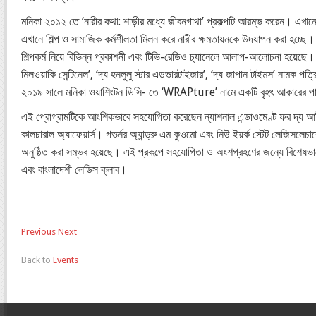
মনিকা ২০১২ তে ‘নারীর কথা: শাড়ীর মধ্যে জীবনগাথা’ প্রকল্পটি আরম্ভ করেন। এখানে
এখানে শিল্প ও সামাজিক কর্মশীলতা মিলন করে নারীর ক্ষমতায়নকে উদযাপন করা হচ্ছে। শ
শিল্পকর্ম নিয়ে বিভিন্ন প্রকাশনী এবং টিভি-রেডিও চ্যানেলে আলাপ-আলোচনা হয়েছে। ‘দ্য 
মিলওয়াকি সেন্টিনেল’, ‘দ্য হনলুলু স্টার এডভারটাইজার’, ‘দ্য জাপান টাইমস’ নামক প
২০১৯ সালে মনিকা ওয়াশিংটন ডিসি- তে ‘WRAPture’ নামে একটি বৃহৎ আকারের প
এই প্রোগ্রামটিকে আংশিকভাবে সহযোগিতা করেছেন ন্যাশনাল এন্ডাওমেণ্ট ফর দ্য আর্টস,
কালচারাল অ্যাফেয়ার্স। গভর্নর অ্যান্ড্রু এম কুওমো এবং নিউ ইয়র্ক স্টেট লেজিসলেচারে
অনুষ্ঠিত করা সম্ভব হয়েছে। এই প্রকল্পে সহযোগিতা ও অংশগ্রহণের জন্যে বিশেষভাবে 
এবং বাংলাদেশী লেডিস ক্লাব।
Previous
Next
Back to
Events