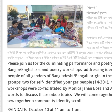
“প্রকাশ ”
পারফরমেন্স/ কৃতকলা
পরিচালনায় শিল্পী এবং সম
সার্বিক সহযোগিতায় – আর্
শনিবার, ৯ই অক্টোবর, বি
আপনাদের সবাইকে আমন্ত্রণ
বিষয়ে আমরা ৬ টি কর্মশ
আমাদের এই অভিজ্ঞতা আ
এভিনিউ সি প্লাজা অবস্থিত কেন্সিংটনে , ম্যাকডোনাল্ড এবং এভিনিউ সি রাস্তার মোড়ে । এখানে পৌছাতে জ
তহবিল অনুদানে – এশিয়ান ওমান’স গিভিং সার্কেল এবং নিউ ইয়র্ক সিটি ডিপার্টমেন্ট অফ কালচারাল অ্যাফেয়া
Please join us for the culminating performance and poetry
Bangla/English art and poetry workshops addressing ident
people of all genders of
Bangladeshi/Bengali origin in th
groups:
two for self-identified younger people (14-30+), 
workshops were co-facilitated by Monica Jahan Bose and Al
words to discuss these taboo topics. We will come togeth
sew together a community identity scroll.
RAINDATE: October 10 at 11 am to 1 pm.