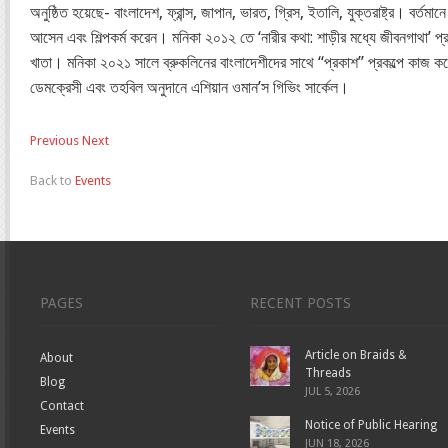
অনুষ্ঠিত হয়েছে- বাংলাদেশ, ফ্রান্স, জাপান, ভারত, গ্রিস, ইতালি, যুক্তরাষ্ট্র। বর্ত
আসেন এবং শিল্পকর্ম করেন। মনিকা ২০১২ তে ‘নারীর কথা: শাড়ীর মধ্যে জীবনগাথা’ প্র
খাতা। মনিকা ২০২১ সালে ব্রুকলিনের বাংলাদেশীদের সাথে “প্রকাশ” প্রকল্পে কাজ করেন জ
ডেমক্রেসী এবং তহবিল অনুদানে এশিয়ান ওমান’স গিভিং সার্কেল।
Previous
Next
Back to
Events
PAGES
RECENT POSTS
Article on Braids &
About
Threads
Blog
JUL 5, 2026
Contact
Notice of Public Hearing
Events
JUN 18, 2026