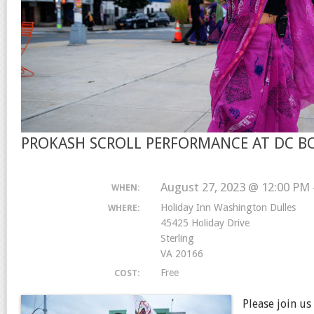
PROKASH SCROLL PERFORMANCE AT DC B
August 27, 2023 @ 12:00 PM 
WHEN:
Holiday Inn Washington Dulles
WHERE:
45425 Holiday Drive
Sterling
VA 20166
Free
COST:
Please join us