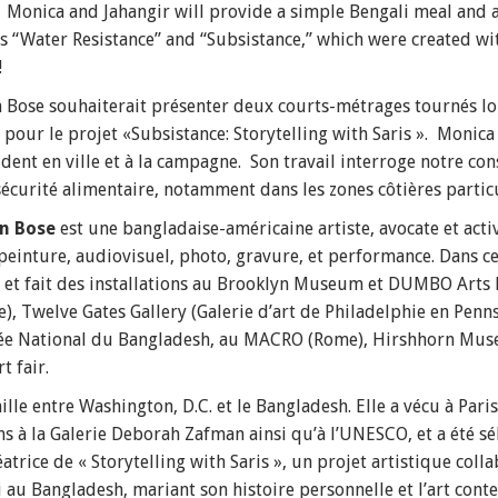
. Monica and Jahangir will provide a simple Bengali meal and 
lms “Water Resistance” and “Subsistance,” which were created w
!
an Bose souhaiterait présenter deux courts-métrages tournés lor
our le projet «Subsistance: Storytelling with Saris ». Monica 
ident en ville et à la campagne. Son travail interroge notre 
écurité alimentaire, notamment dans les zones côtières partic
an Bose
est une bangladaise-américaine artiste, avocate et acti
peinture, audiovisuel, photo, gravure, et performance. Dans cet
osé et fait des installations au Brooklyn Museum et DUMBO Arts 
e), Twelve Gates Gallery (Galerie d’art de Philadelphie en Penn
sée National du Bangladesh, au MACRO (Rome), Hirshhorn Muse
 fair.
ille entre Washington, D.C. et le Bangladesh. Elle a vécu à Par
ons à la Galerie Deborah Zafman ainsi qu’à l’UNESCO, et a été s
réatrice de « Storytelling with Saris », un projet artistique co
i au Bangladesh, mariant son histoire personnelle et l’art cont